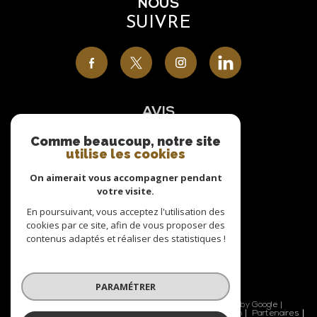
NOUS
SUIVRE
AVIS
CLIENTS
Comme beaucoup, notre site
utilise les cookies
On aimerait vous accompagner pendant
votre visite.
NOUS
En poursuivant, vous acceptez l'utilisation des
cookies par ce site, afin de vous proposer des
ADHÉRONS
contenus adaptés et réaliser des statistiques !
PARAMÉTRER
© 2026 | Tous droits réservés | Traduction powered by Google |
Nos honoraires
Plan du site
Mentions légales
Admin
Partenaires