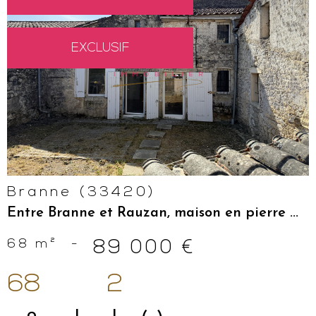
EXCLUSIF
VOIR LE
BIEN
Branne (33420)
Entre Branne et Rauzan, maison en pierre ...
68 m²
-
89 000 €
68
2