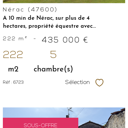
Nérac (47600)
A 10 min de Nérac, sur plus de 4
hectares, propriété équestre avec...
222 m²
-
435 000 €
222
5
m2
chambre(s)
Sélection
Réf : 6723
Sélectionne
SOUS-OFFRE