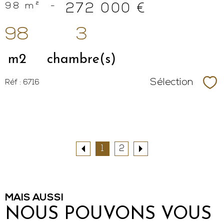
98 m²
-
272 000 €
98
3
m2
chambre(s)
Sélection
Réf : 6716
Sél
1
2
MAIS AUSSI
NOUS POUVONS VOUS