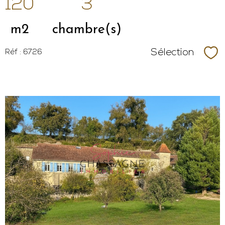
120
3
m2
chambre(s)
Sélection
Réf : 6726
Sél
VOIR LE
BIEN