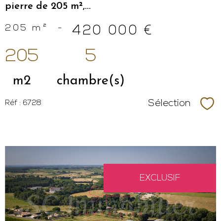
pierre de 205 m²,...
205 m²
-
420 000 €
205
5
m2
chambre(s)
Sélection
Réf : 6728
Sél
EXCLUSIF
VOIR LE
BIEN