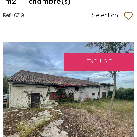
m2
chambre(s)
Sélection
Réf : 6719
Sél
EXCLUSIF
VOIR LE
BIEN