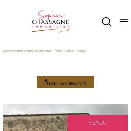
Agence immobilière Branne et Saint-Émilion
Vente
Branne
Garage
RETOUR AUX RÉSULTATS
VENDU