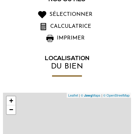
SÉLECTIONNER
CALCULATRICE
IMPRIMER
LOCALISATION
DU BIEN
Leaflet
|
©
Maps
|
© OpenStreetMap
Jawg
+
−